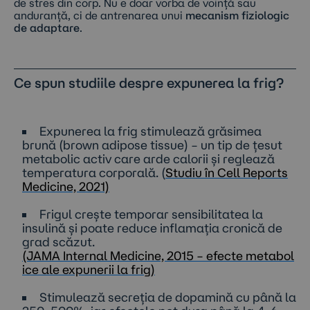
de stres din corp. Nu e doar vorba de voință sau
anduranță, ci de antrenarea unui
mecanism fiziologic
de adaptare
.
Ce spun studiile despre expunerea la frig?
Expunerea la frig stimulează grăsimea
brună (brown adipose tissue) – un tip de țesut
metabolic activ care arde calorii și reglează
temperatura corporală. (
Studiu în Cell Reports
Medicine, 2021)
Frigul crește temporar sensibilitatea la
insulină și poate reduce inflamația cronică de
grad scăzut.
(JAMA Internal Medicine, 2015 – efecte metabol
ice ale expunerii la frig)
Stimulează secreția de dopamină cu până la