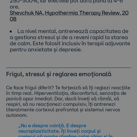
250-500%, iar efectele pot dura până la 4-6
ore.
Shevchuk NA, Hypothermia Therapy Review, 20
08
La nivel mental, antrenează capacitatea de
a gestiona stresul și de a reveni rapid la starea
de calm. Este folosit inclusiv în terapii adjuvante
pentru anxietate și depresie.
Frigul, stresul și reglarea emoțională
Ce face frigul diferit? Te forțează să îți reglezi reacțiile
în timp real. Hiperventilația, disconfortul, senzația de
panică apar imediat. Dar, dacă înveți să rămâi, să
respiri, să nu reacționezi compulsiv, îți antrenezi
literalmente cortexul prefrontal și sistemul nervos
autonom.
„Nu e despre voință. E despre
neuroplasticitate. Îți înveți corpul și
creierul că poate rămâne calm chiar și în