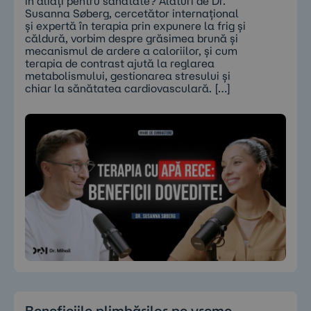
în aliați pentru sănătate? Alături de Dr.
Susanna Søberg, cercetător internațional
și expertă în terapia prin expunere la frig și
căldură, vorbim despre grăsimea brună și
mecanismul de ardere a caloriilor, și cum
terapia de contrast ajută la reglarea
metabolismului, gestionarea stresului și
chiar la sănătatea cardiovasculară. […]
Beneficiile plimbărilor pe vreme