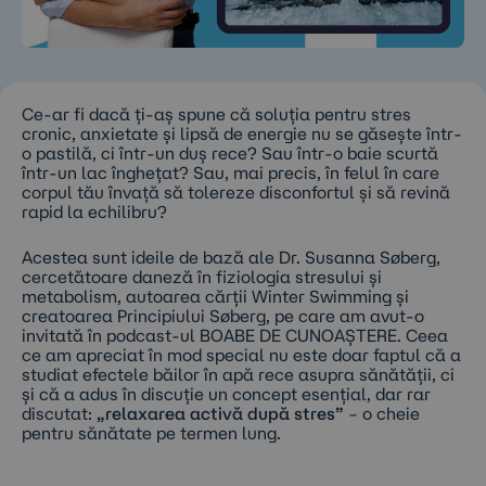
Ce-ar fi dacă ți-aș spune că soluția pentru stres
cronic, anxietate și lipsă de energie nu se găsește într-
o pastilă, ci într-un duș rece? Sau într-o baie scurtă
într-un lac înghețat? Sau, mai precis, în felul în care
corpul tău învață să tolereze disconfortul și să revină
rapid la echilibru?
Acestea sunt ideile de bază ale Dr. Susanna Søberg,
cercetătoare daneză în fiziologia stresului și
metabolism, autoarea cărții
Winter Swimming
și
creatoarea Principiului Søberg, pe care am avut-o
invitată în podcast-ul BOABE DE CUNOAȘTERE. Ceea
ce am apreciat în mod special nu este doar faptul că a
studiat efectele băilor în apă rece asupra sănătății, ci
și că a adus în discuție un concept esențial, dar rar
discutat:
„relaxarea activă după stres”
– o cheie
pentru sănătate pe termen lung.