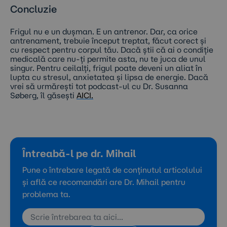
Concluzi
e
Frigul nu e un dușman. E un antrenor. Dar, ca orice
antrenament, trebuie început treptat, făcut corect și
cu respect pentru corpul tău. Dacă știi că ai o condiție
medicală care nu-ți permite asta, nu te juca de unul
singur. Pentru ceilalți, frigul poate deveni un aliat în
lupta cu stresul, anxietatea și lipsa de energie. Dacă
vrei să urmărești tot podcast-ul cu Dr. Susanna
Søberg, îl găsești
AICI.
Întreabă-l pe dr. Mihail
Pune o întrebare legată de conținutul articolului
și află ce recomandări are Dr. Mihail pentru
problema ta.