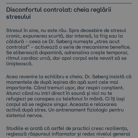
Disconfortul controlat: cheia reglării
stresului
Stresul în sine, nu este rău. Spre deosebire de stresul
cronic, expunerea scurtă, dar intensă, la frig sau la
căldură – ceea ce Dr. Søberg numește „stres acut
controlat” – activează o serie de mecanisme benefice.
Se eliberează dopamină, adrenalina crește temporar,
ritmul cardiac urcă, dar apoi corpul este nevoit să se
liniștească.
Acea revenire la echilibru e cheia. Dr. Søberg insistă că
momentele de după ieșirea din apă sunt cele mai
importante. Când tremuri ușor, dar respiri conștient.
Atunci când nu intri direct în saună și nici nu te
refugiezi pe canapea cu telefonul în mână. Ci îți lași
corpul să se regleze singur. Aceasta e relaxarea
activă după stres. Un antrenament fiziologic pentru
sistemul nervos.
Studiile ei arată că astfel de practici cresc reziliența,
reglează răspunsul inflamator și reduc nivelul general