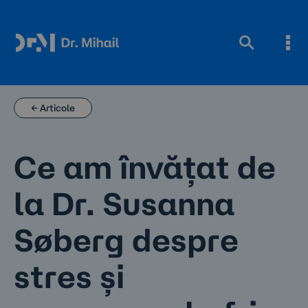
Skip
to
content
← Articole
Ce am învățat de
la Dr. Susanna
Søberg despre
stres și