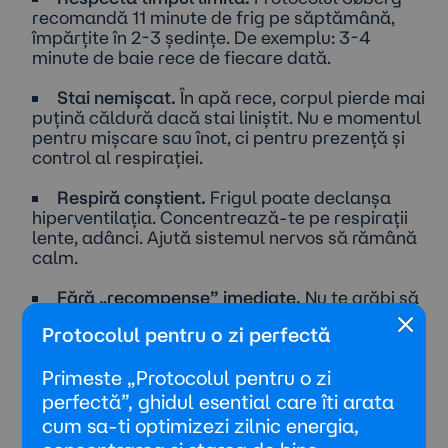
recomandă 11 minute de frig pe săptămână,
împărțite în 2-3 ședințe. De exemplu: 3-4
minute de baie rece de fiecare dată.
Stai nemișcat.
În apă rece, corpul pierde mai
puțină căldură dacă stai liniștit. Nu e momentul
pentru mișcare sau înot, ci pentru prezență și
control al respirației.
Respiră conștient.
Frigul poate declanșa
hiperventilația. Concentrează-te pe respirații
lente, adânci. Ajută sistemul nervos să rămână
calm.
Fără „recompense” imediate.
Nu te grăbi să
×
intri în saună sau sub duș fierbinte imediat
Protocolul pentru o zi perfectă
după. Dr. Søberg insistă că momentul-cheie
este după frig – când tremuri ușor și corpul
Primeste „Protocolul pentru o zi
începe singur să se încălzească. Asta
antrenează adaptabilitatea.
perfectă”, ghidul esential care îti arata
cum sa-ti optimizezi zilnic energia,
Fă-o constant.
Nu e un gest extrem de