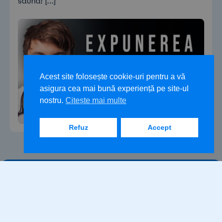
sauna! […]
Acest site folosește cookie-uri pentru a vă
asigura cea mai bună experiență pe site-ul
nostru.
Citește mai multe
Refuz
Accept
Podcast
Despre
Articole
Contact
BunBine
Politica de confidențialitate