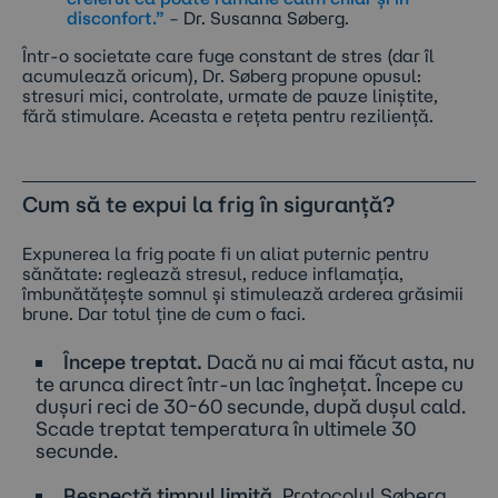
disconfort.”
– Dr. Susanna Søberg.
Într-o societate care fuge constant de stres (dar îl
acumulează oricum), Dr. Søberg propune opusul:
stresuri mici, controlate, urmate de pauze liniștite,
fără stimulare. Aceasta e rețeta pentru reziliență.
Cum să te expui la frig în siguranță?
Expunerea la frig poate fi un aliat puternic pentru
sănătate: reglează stresul, reduce inflamația,
îmbunătățește somnul și stimulează arderea grăsimii
brune. Dar totul ține de cum o faci.
Începe treptat.
Dacă nu ai mai făcut asta, nu
te arunca direct într-un lac înghețat. Începe cu
dușuri reci de 30-60 secunde, după dușul cald.
Scade treptat temperatura în ultimele 30
secunde.
Respectă timpul limită.
Protocolul Søberg