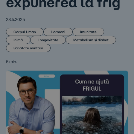
expunerea la frig
28.5.2025
Corpul Uman
Hormoni
Imunitate
Inimă
Longevitate
Metabolism și diabet
Sănătate mintală
5 min.