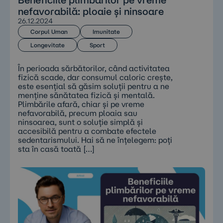
nefavorabilă: ploaie și ninsoare
26.12.2024
Corpul Uman
Imunitate
Longevitate
Sport
În perioada sărbătorilor, când activitatea
fizică scade, dar consumul caloric crește,
este esențial să găsim soluții pentru a ne
menține sănătatea fizică și mentală.
Plimbările afară, chiar și pe vreme
nefavorabilă, precum ploaia sau
ninsoarea, sunt o soluție simplă și
accesibilă pentru a combate efectele
sedentarismului. Hai să ne înțelegem: poți
sta în casă toată […]