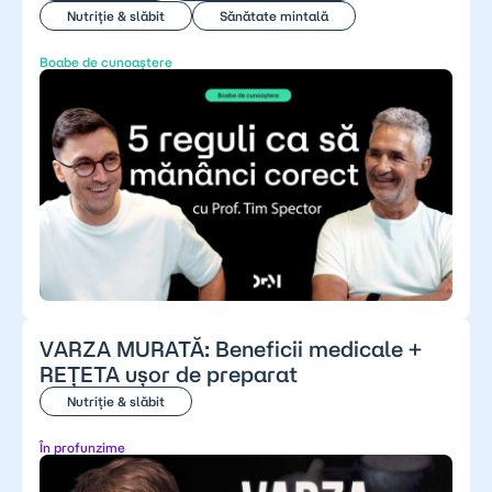
Nutriție & slăbit
Sănătate mintală
Boabe de cunoaștere
VARZA MURATĂ: Beneficii medicale +
REȚETA ușor de preparat
Nutriție & slăbit
În profunzime