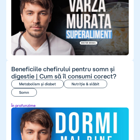
Beneficiile chefirului pentru somn și
digestie | Cum să îl consumi corect?
Metabolism și diabet
Nutriție & slăbit
Somn
În profunzime