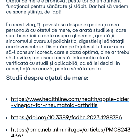
Oțetul de mere e promovat peste tot ca un aliment
funcțional pentru sănătate și slăbit. Dar hai să vedem
ce spune știința, de fapt!
În acest vlog, îți povestesc despre experiența mea
personală cu oțetul de mere, ce arată studiile și care
sunt beneficiile reale asupra glicemiei, greutății,
sindromului ovarului polichistic, digestiei și sănătății
cardiovasculare. Discutăm pe înțelesul tuturor: cum
să-l consumi corect, care e doza optimă, cine ar trebui
să-l evite și ce riscuri există. Informație clară,
verificată cu studii și aplicabilă, ca să iei decizii în
cunoștință de cauză, pentru sănătatea ta.
Studii despre oțetul de mere:
https://www.healthline.com/health/apple-cider
-vinegar-for-rheumatoid-arthritis
https://doi.org/10.3389/fcdhc.2023.1288786
https://pmc.ncbi.nlm.nih.gov/articles/PMC8243
436/