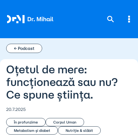
Skip
to
content
← Podcast
Oțetul de mere:
funcționează sau nu?
Ce spune știința.
20.7.2025
În profunzime
Corpul Uman
Metabolism și diabet
Nutriție & slăbit