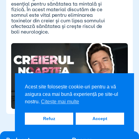
esențial pentru sănătatea ta mintală și
fizică. În acest material discutăm de ce
somnul este vital pentru eliminarea
toxinelor din creier și cum lipsa somnului
afectează sănătatea și crește riscul de
boli neurologice.
Acest site folosește cookie-uri pentru a vă
asigura cea mai bună experiență pe site-ul
nostru.
Citește mai multe
Refuz
Accept