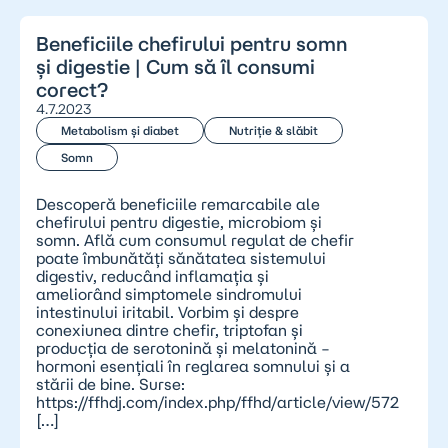
Beneficiile chefirului pentru somn
și digestie | Cum să îl consumi
corect?
4.7.2023
Metabolism și diabet
Nutriție & slăbit
Somn
Descoperă beneficiile remarcabile ale
chefirului pentru digestie, microbiom și
somn. Află cum consumul regulat de chefir
poate îmbunătăți sănătatea sistemului
digestiv, reducând inflamația și
ameliorând simptomele sindromului
intestinului iritabil. Vorbim și despre
conexiunea dintre chefir, triptofan și
producția de serotonină și melatonină –
hormoni esențiali în reglarea somnului și a
stării de bine. Surse:
https://ffhdj.com/index.php/ffhd/article/view/572
[…]