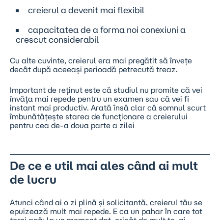
creierul a devenit mai flexibil
capacitatea de a forma noi conexiuni a
crescut considerabil
Cu alte cuvinte, creierul era mai pregătit să învețe
decât după aceeași perioadă petrecută treaz.
Important de reținut este că studiul nu promite că vei
învăța mai repede pentru un examen sau că vei fi
instant mai productiv. Arată însă clar că somnul scurt
îmbunătățește starea de funcționare a creierului
pentru cea de-a doua parte a zilei
De ce e util mai ales când ai mult
de lucru
Atunci când ai o zi plină și solicitantă, creierul tău se
epuizează mult mai repede. E ca un pahar în care tot
torni apă: la un moment dat, oricât de mult te-ai