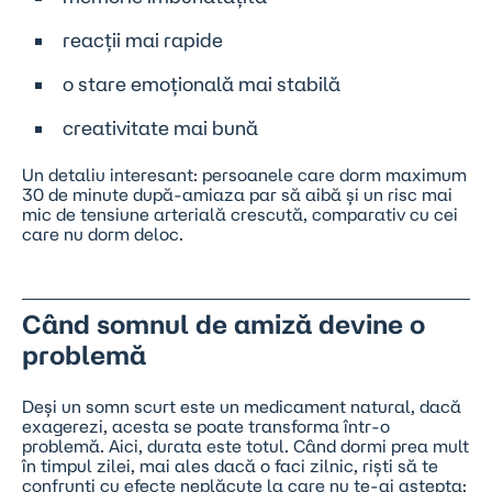
reacții mai rapide
o stare emoțională mai stabilă
creativitate mai bună
Un detaliu interesant: persoanele care dorm maximum
30 de minute după-amiaza par să aibă și un risc mai
mic de tensiune arterială crescută, comparativ cu cei
care nu dorm deloc.
Când somnul de amiză devine o
problemă
Deși un somn scurt este un medicament natural, dacă
exagerezi, acesta se poate transforma într-o
problemă. Aici, durata este totul. Când dormi prea mult
în timpul zilei, mai ales dacă o faci zilnic, riști să te
confrunți cu efecte neplăcute la care nu te-ai aștepta: