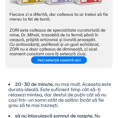
Fiecare zi e diferită, dar cafeaua ta ar trebui să fie
mereu la fel de bună.
ZORI este cafeaua de specialitate curatoriată de
mine, Dr. Mihail, trasabilă de la fermă până în
ceașcă, prăjită artizanal și livrată proaspăt.
Cu antioxidanți, polifenoli și un gust echilibrat,
ZORI nu e doar cafeaua de dimineață, ci acel
moment constant care îți setează ziua.
Vezi selecția noastră aici
20–30 de minute
, nu mai mult. Aceasta este
durata ideală. Este suficient timp cât să-ți
relaxezi mintea, dar destul de puțin cât să nu
cazi într-un somn atât de adânc încât să fie
greu să te mai trezești.
să nu înlocuiască somnul de noapte
. Nu