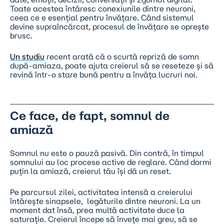
Toate acestea întăresc conexiunile dintre neuroni,
ceea ce e esențial pentru învățare. Când sistemul
devine supraîncărcat, procesul de învățare se oprește
brusc.
Un studiu
recent arată că o scurtă repriză de somn
după-amiaza, poate ajuta creierul să se reseteze și să
revină într-o stare bună pentru a învăța lucruri noi.
Ce face, de fapt, somnul de
amiază
Somnul nu este o pauză pasivă. Din contră, în timpul
somnului au loc procese active de reglare. Când dormi
puțin la amiază, creierul tău își dă un reset.
Pe parcursul zilei, activitatea intensă a creierului
întărește sinapsele, legăturile dintre neuroni. La un
moment dat însă, prea multă activitate duce la
saturație. Creierul începe să învețe mai greu, să se