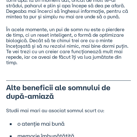
strădui, paharul e plin și apa începe să dea pe afară.
Degeaba mai încerci să înghesui informație, pentru că
mintea ta pur și simplu nu mai are unde să o pună.
În acele momente, un pui de somn nu este o pierdere
de timp, ci un reset inteligent, o formă de optimizare
biologică. Decât să te chinui trei ore cu o minte
încețoșată și să nu rezolvi nimic, mai bine dormi puțin.
Te vei trezi cu un creier care funcționează mult mai
repede, iar ce aveai de făcut îți va lua jumătate din
timp.
Alte beneficii ale somnului de
după-amiază
Studii mai mari au asociat somnul scurt cu:
o atenție mai bună
memorie îmbunătățită