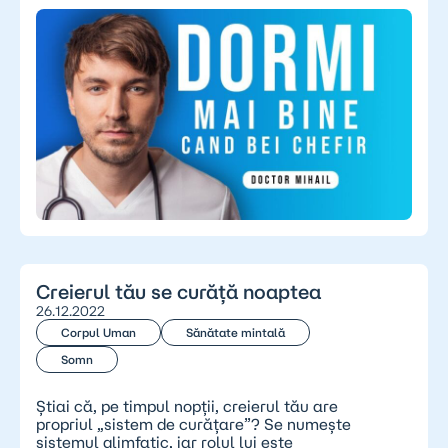
Creierul tău se curăță noaptea
26.12.2022
Corpul Uman
Sănătate mintală
Somn
Știai că, pe timpul nopții, creierul tău are
propriul „sistem de curățare”? Se numește
sistemul glimfatic, iar rolul lui este