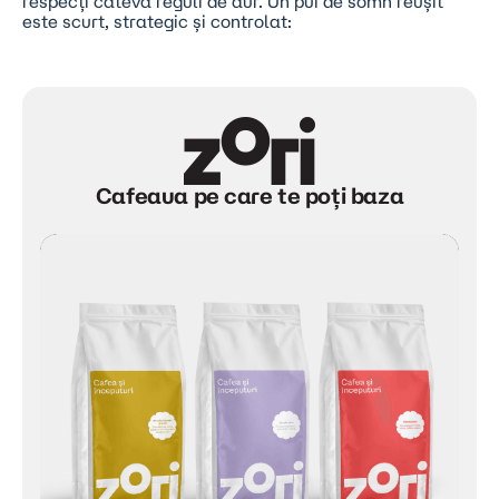
respecți câteva reguli de aur. Un pui de somn reușit
este scurt, strategic și controlat:
Cafeaua pe care te poți baza