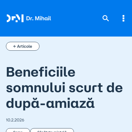
Skip
to
content
← Articole
Beneficiile
somnului scurt de
după-amiază
10.2.2026