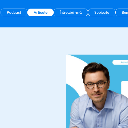
Podcast
Articole
Întreabă-mă
Subiecte
Bun