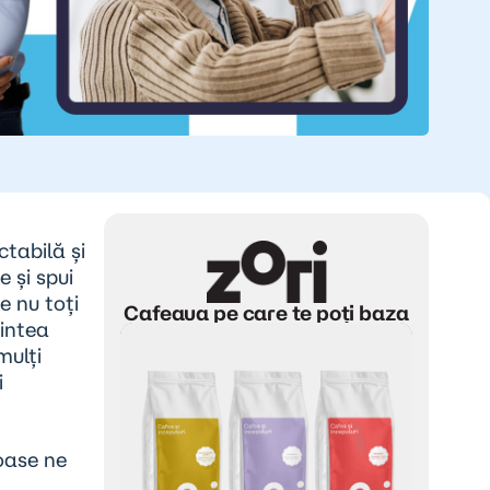
tabilă și
e și spui
e nu toți
Cafeaua pe care te poți baza
intea
mulți
i
oase ne