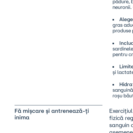
pădure, b
neuronii.
Alege
gras adu
produse 
Inclu
sardinel
pentru cr
Limit
și lactat
Hidra
sanguină
roșu băut
Fă mișcare și antrenează-ți
Exercițiul
inima
fizică re
sanguin c
asemenea