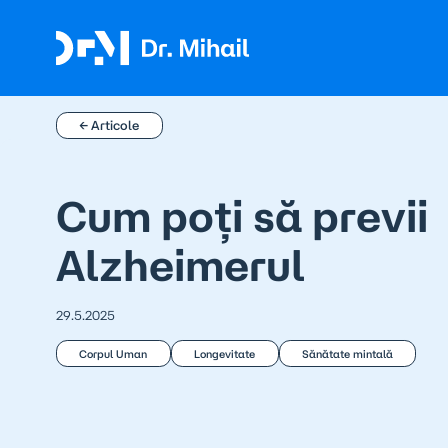
Skip
to
content
← Articole
Cum poți să previi
Alzheimerul
29.5.2025
Corpul Uman
Longevitate
Sănătate mintală