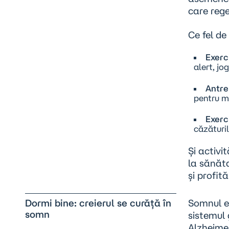
care rege
Ce fel de
Exerc
alert, jog
Antre
pentru m
Exerci
căzăturil
Și activi
la sănăta
și profit
Dormi bine: creierul se curăță în
Somnul
e
somn
sistemul 
Alzheimer