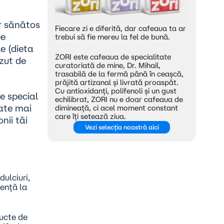
er sănătos
Fiecare zi e diferită, dar cafeaua ta ar
pe
trebui să fie mereu la fel de bună.
le
(dieta
ZORI este cafeaua de specialitate
zut de
curatoriată de mine, Dr. Mihail,
trasabilă de la fermă până în ceașcă,
prăjită artizanal și livrată proaspăt.
Cu antioxidanți, polifenoli și un gust
e special
echilibrat, ZORI nu e doar cafeaua de
rate mai
dimineață, ci acel moment constant
care îți setează ziua.
nii tăi
Vezi selecția noastră aici
ulciuri,
tență la
ucte de