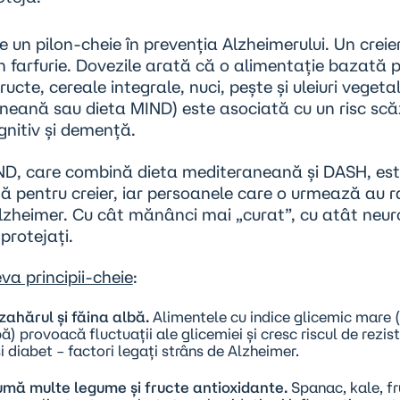
e un pilon-cheie în prevenția Alzheimerului. Un crei
n farfurie. Dovezile arată că o alimentație bazată 
ructe, cereale integrale, nuci, pește și uleiuri vegeta
neană sau dieta MIND) este asociată cu un risc scă
gnitiv și demență.
ND, care combină dieta mediteraneană și DASH, est
ă pentru creier, iar persoanele care o urmează au 
lzheimer. Cu cât mănânci mai „curat”, cu atât neuro
protejați.
va principii-cheie
:
zahărul și făina albă.
Alimentele cu indice glicemic mare (d
ă) provoacă fluctuații ale glicemiei și cresc riscul de rezis
și diabet – factori legați strâns de Alzheimer.
mă multe legume și fructe antioxidante.
Spanac, kale, fr