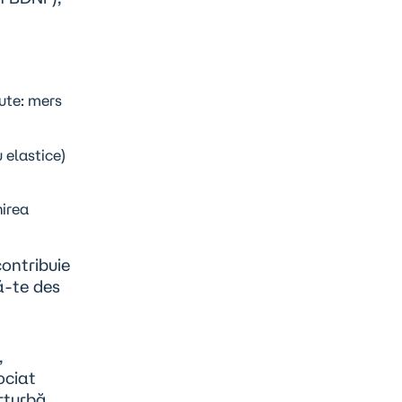
ute: mers
 elastice)
nirea
contribuie
ă-te des
,
ociat
rturbă