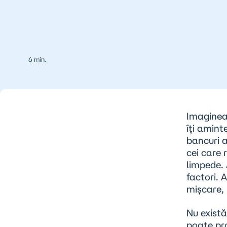
6 min.
Imagineaz
îți amint
bancuri a
cei care
limpede. 
factori
. 
mișcare, 
Nu există
poate pr