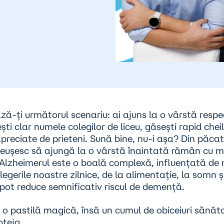
ă-ți următorul scenariu: ai ajuns la o vârstă respec
ești clar numele colegilor de liceu, găsești rapid cheil
preciate de prieteni. Sună bine, nu-i așa? Din păcat
 reușesc să ajungă la o vârstă înaintată rămân cu m
Alzheimerul este o boală complexă, influențată de 
Alegerile noastre zilnice, de la alimentație, la somn ș
pot reduce semnificativ riscul de demență.
 o pastilă magică, însă un cumul de obiceiuri sănăt
oteja.