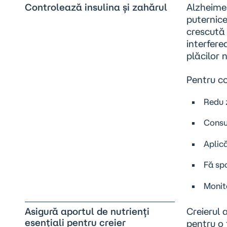
Controlează insulina și zahărul
Alzheimer
puternice
crescută 
interfere
plăcilor 
Pentru co
Redu z
Consum
Aplică
Fă spo
Monito
Asigură aportul de nutrienți
Creierul 
esențiali pentru creier
pentru o 