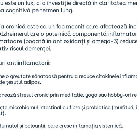
 este un lux, ci o investiție directă în claritatea me
a cognitivă pe termen lung.
ia cronică
este ca un foc mocnit care afectează inc
 Alzheimerul are o puternică componentă inflamator
amatoare (bogată în antioxidanți și omega-3) reduc
tiv riscul demenței.
ri antiinflamatorii:
ne o greutate sănătoasă pentru a reduce citokinele inflama
de țesutul adipos.
nează stresul cronic prin meditație, yoga sau hobby-uri re
ește microbiomul intestinal cu fibre și probiotice (murături, 
t).
fumatul și poluanții, care cresc inflamația sistemică.