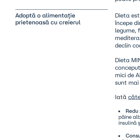
Adoptă o alimentație
Dieta
est
prietenoasă cu creierul
începe di
legume, f
meditera
declin co
Dieta MI
conceput
mici de A
sunt mai 
Iată
câte
Redu 
pâine alb
insulină 
Consu