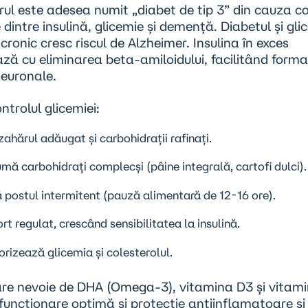
ul este adesea numit „diabet de tip 3” din cauza co
 dintre insulină, glicemie și demență. Diabetul și gli
cronic cresc riscul de Alzheimer. Insulina în exces
ază cu eliminarea beta-amiloidului, facilitând form
neuronale.
ntrolul glicemiei:
ahărul adăugat și carbohidrații rafinați.
ă carbohidrați complecși (pâine integrală, cartofi dulci).
 postul intermitent (pauză alimentară de 12-16 ore).
rt regulat, crescând sensibilitatea la insulină.
rizează glicemia și colesterolul.
are nevoie de
DHA (Omega-3)
, vitamina D3 și vitami
funcționare optimă și protecție antiinflamatoare și