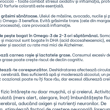
roccoli – toate combat stresul oxidativ și inflamația, pro
 O farfurie colorată este esențială.
 grăsimi sănătoase.
Uleiul de măsline, avocado, nucile și 
c Omega-3 benefice. Evită grăsimile trans (cele din margar
procesate), care provoacă inflamație.
de pește bogat în Omega-3 de 2-3 ori săptămânal.
Somo
e și macroul sunt bogate în DHA (acid docosahexaenoic), es
eier și asociat cu rate mai mici de Alzheimer.
ează carnea roșie și lactatele grase.
Consumul excesiv de
e grase poate crește riscul de declin cognitiv.
tează-te corespunzător.
Deshidratarea afectează circula
 cerebrală. Bea suficientă apă și moderează alcoolul; un p
 ocazional poate nu îți face rău, dar excesul dăunează creie
 fizic
întărește nu doar mușchii, ci și creierul. Activi
gulată (mers alert, alergare, înot) îmbunătățește flu
erebral, aducând oxigen și nutrienți neuronilor. De
, stimulează factori de creștere neuronală (precu