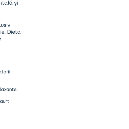
ntală și
lusiv
ie. Dieta
e
torii
laxante.
iaurt