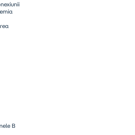
nexiunii
cemia
area
nele B