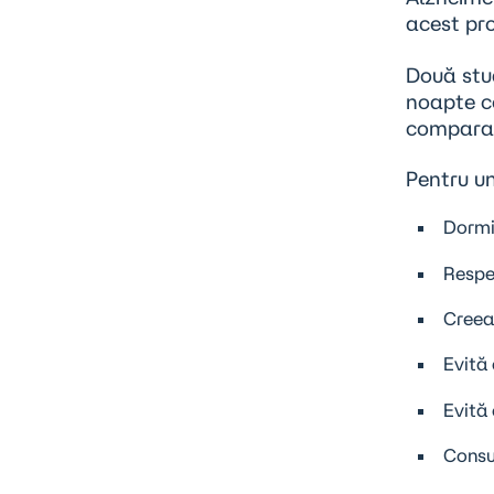
acest pro
Două stu
noapte c
comparat
Pentru u
Dormi
Respec
Creeaz
Evită 
Evită
Consu