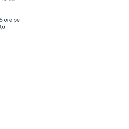
6 ore pe
nță