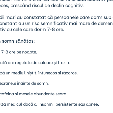
ces, crescând riscul de declin cognitiv.
dii mari au constatat că persoanele care dorm sub 
onstant au un risc semnificativ mai mare de deme
iv cu cele care dorm 7-8 ore.
n somn sănătos:
 7-8
ore pe noapte
.
tă ore regulate de culcare și trezire.
ă un mediu liniștit, întunecos și răcoros.
ecranele înainte de somn.
 cofeina și mesele abundente seara.
ltă medicul dacă ai insomnii persistente sau apnee.