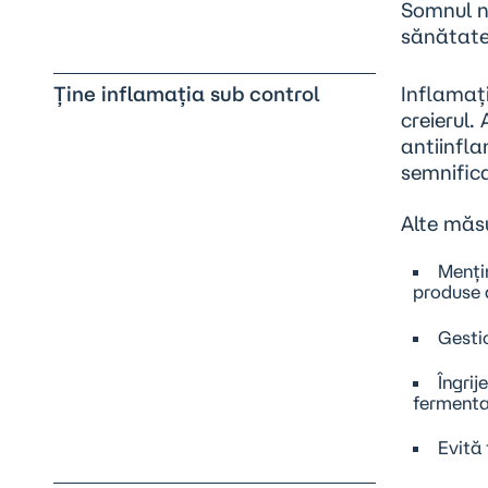
Somnul nu
sănătate
Ține inflamația sub control
Inflamaț
creierul.
antiinfl
semnifica
Alte măsu
Menți
produse 
Gestio
Îngrij
fermenta
Evită 