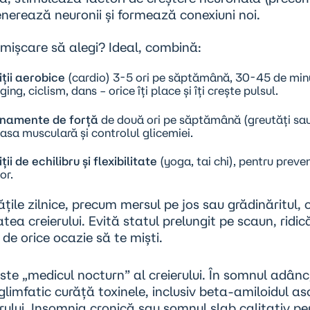
nerează neuronii și formează conexiuni noi.
 mișcare să alegi? Ideal, combină:
iții aerobice
(cardio) 3-5 ori pe săptămână, 30-45 de min
ging, ciclism, dans – orice îți place și îți crește pulsul.
namente de forță
de două ori pe săptămână (greutăți sau
asa musculară și controlul glicemiei.
ții de echilibru și flexibilitate
(yoga, tai chi), pentru preve
or.
tățile zilnice, precum mersul pe jos sau grădinăritul, 
tea creierului. Evită statul prelungit pe scaun, ridic
ă de orice ocazie să te miști.
ste „medicul nocturn” al creierului. În somnul adânc
glimfatic curăță toxinele, inclusiv beta-amiloidul as
ului. Insomnia cronică sau somnul slab calitativ pe