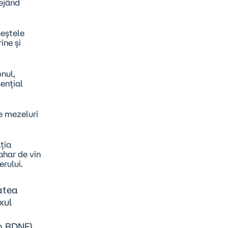
tejând
peștele
ine și
nul,
ențial
 mezeluri
ția
ahar de vin
rului.
tatea
xul
m BDNF),